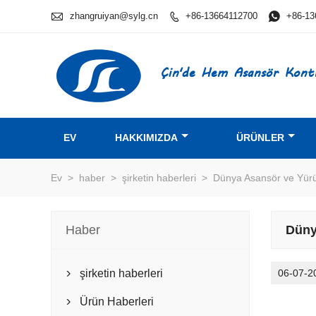

zhangruiyan@sylg.cn
+86-13664112700

+86-13

Çin'de Hem Asansör Kontr
EV
HAKKIMIZDA
ÜRÜNLER
Ev
>
haber
>
şirketin haberleri
>
Dünya Asansör ve Yür
Haber
Düny
şirketin haberleri
06-07-2

Ürün Haberleri
