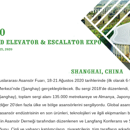
luslararası Asansör Fuarı, 18-21 Ağustos 2020 tarihlerinde (ilk olarak
erkezi'nde (Şanghay) gerçekleştirilecek. Bu sergi 2018'de düzenlendi, 8
Şanghay), toplam sergi alanı 135.000 metrekareye ve Almanya, Japonya, 
 diğer 20'den fazla ülke ve bölge asansörlerini sergiliyordu. Global asansör 
asansör endüstrisinin en son ürünleri, teknolojileri ve ilgili ekipmanları 
Çin Asansör Derneği tarafından düzenlenen ve Langfang Konferans ve S
ğunu. Çinli ve yabancı katılımcıların, ziyaretçilerin, tüm tarafların ark