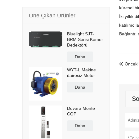
küresel bir
Öne Çıkan Ürünler
İki yıllık
katılımcıl
Bluelight SJT-
Bağlantı:
BRM Serisi Kemer
Dedektörü
Daha
Önceki

WYT-L Makine
dairesiz Motor
Daha
So
Duvara Monte
COP
Daha