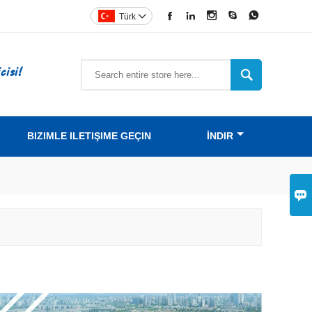





Türk

isi!

BIZIMLE ILETIŞIME GEÇIN
İNDIR
