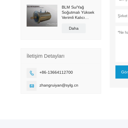
BLM Su/Yağ
Soğutmalı Yüksek
Verimli Kalıcı
Mıknatıslı Servo
Doğrudan Tahrikli
Daha
Motor
İletişim Detayları
Gön
+86-13664112700

zhangruiyan@sylg.cn
