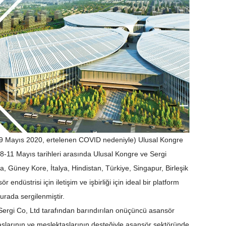
 6-9 Mayıs 2020, ertelenen COVID nedeniyle) Ulusal Kongre
-11 Mayıs tarihleri ​​arasında Ulusal Kongre ve Sergi
Güney Kore, İtalya, Hindistan, Türkiye, Singapur, Birleşik
endüstrisi için iletişim ve işbirliği için ideal bir platform
burada sergilenmiştir.
ergi Co, Ltd tarafından barındırılan onüçüncü asansör
adaşlarının ve meslektaşlarının desteğiyle asansör sektöründe