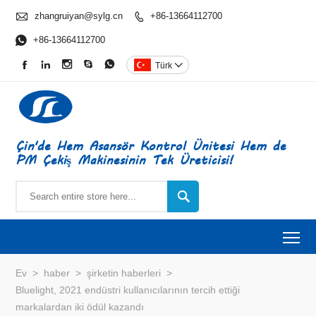

zhangruiyan@sylg.cn
+86-13664112700


+86-13664112700





Türk

Çin'de Hem Asansör Kontrol Ünitesi Hem de
PM Çekiş Makinesinin Tek Üreticisi!

To
Ev
>
haber
>
şirketin haberleri
>
Bluelight, 2021 endüstri kullanıcılarının tercih ettiği
markalardan iki ödül kazandı