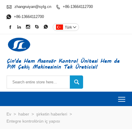

zhangruiyan@sylg.cn
+86-13664112700


+86-13664112700





Türk

Çin'de Hem Asansör Kontrol Ünitesi Hem de
PM Çekiş Makinesinin Tek Üreticisi!

To
Ev
>
haber
>
şirketin haberleri
>
Entegre kontrolörün iç yapısı