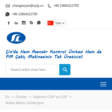

zhangruiyan@sylg.cn
+86-13664112700


+86-13664112700





Türk

Çin'de Hem Asansör Kontrol Ünitesi Hem de
PM Çekiş Makinesinin Tek Üreticisi!

To
Ev
>
Ürünler
>
Asansör COP ve LOP
>
Nokta Matris Göstergesi