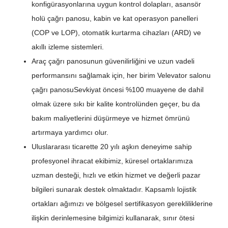
konfigürasyonlarına uygun kontrol dolapları, asansör
holü çağrı panosu, kabin ve kat operasyon panelleri
(COP ve LOP), otomatik kurtarma cihazları (ARD) ve
akıllı izleme sistemleri.
Araç çağrı panosunun güvenilirliğini ve uzun vadeli
performansını sağlamak için, her birim
Ve
levator salonu
çağrı panosu
Sevkiyat öncesi %100 muayene de dahil
olmak üzere sıkı bir kalite kontrolünden geçer, bu da
bakım maliyetlerini düşürmeye ve hizmet ömrünü
artırmaya yardımcı olur.
Uluslararası ticarette 20 yılı aşkın deneyime sahip
profesyonel ihracat ekibimiz, küresel ortaklarımıza
uzman desteği, hızlı ve etkin hizmet ve değerli pazar
bilgileri sunarak destek olmaktadır. Kapsamlı lojistik
ortakları ağımızı ve bölgesel sertifikasyon gerekliliklerine
ilişkin derinlemesine bilgimizi kullanarak, sınır ötesi