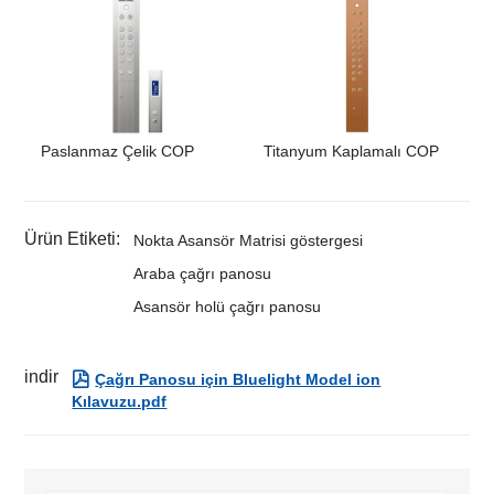
Paslanmaz Çelik COP
Titanyum Kaplamalı COP
Ürün Etiketi:
Nokta Asansör Matrisi göstergesi
Araba çağrı panosu
Asansör holü çağrı panosu
indir

Çağrı Panosu için Bluelight Model ion
Kılavuzu.pdf