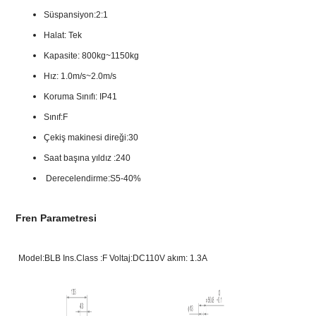
Süspansiyon:2:1
Halat: Tek
Kapasite: 800kg~1150kg
Hız: 1.0m/s~2.0m/s
Koruma Sınıfı: IP41
Sınıf:F
Çekiş makinesi direği:30
Saat başına yıldız :240
Derecelendirme:S5-40%
Fren Parametresi
Model:BLB Ins.Class :F Voltaj:DC110V akım: 1.3A