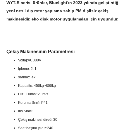
WYT-R serisi ürünler, Bluelight'ın 2023 yılında geliştirdiği
yeni nesil dış rotor yapısına sahip PM dişlisiz çekiş
makinesidir, eko disk motor uygulamaları için uygundur.
Çekiş Makinesinin Parametresi
Voltaj:AC380V
İpleme: 2: 1
sarma::Tek
Kapasite: 450kg~800kg
Hız: 1.0m/s~2.0m/s
Koruma Sınıfı:IP41
Ins.Sınıfı:F
Çekiş makinesi direği:30
Saat başına yıldız:240