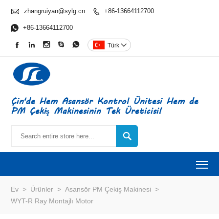

zhangruiyan@sylg.cn
+86-13664112700


+86-13664112700





Türk

Çin'de Hem Asansör Kontrol Ünitesi Hem de
PM Çekiş Makinesinin Tek Üreticisi!

To
Ev
>
Ürünler
>
Asansör PM Çekiş Makinesi
>
WYT-R Ray Montajlı Motor